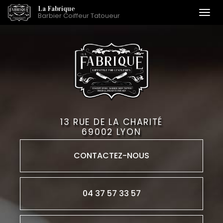
Aller
La Fabrique
Togg
Barbier Coiffeur Tatoueur
au
navi
contenu
principal
13 RUE DE LA CHARITÉ
69002 LYON
CONTACTEZ-
NOUS
04 37 57 33 57