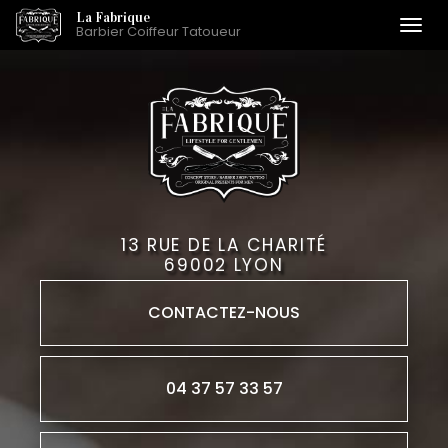
Aller
La Fabrique
Togg
Barbier Coiffeur Tatoueur
au
navi
contenu
principal
13 RUE DE LA CHARITÉ
69002 LYON
CONTACTEZ-
NOUS
04 37 57 33 57