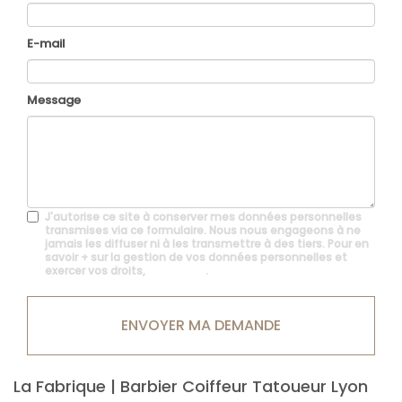
E-mail
Message
J'autorise ce site à conserver mes données personnelles
transmises via ce formulaire. Nous nous engageons à ne
jamais les diffuser ni à les transmettre à des tiers. Pour en
savoir + sur la gestion de vos données personnelles et
exercer vos droits,
cliquez-ici
.
Acceptation
RGPD
ENVOYER MA DEMANDE
*
La Fabrique | Barbier Coiffeur Tatoueur Lyon