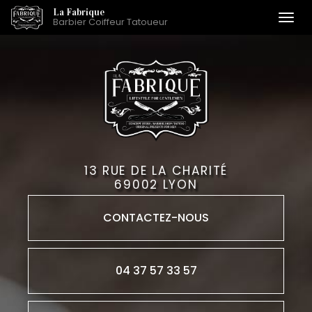
Aller
La Fabrique
Togg
Barbier Coiffeur Tatoueur
au
navi
contenu
principal
13 RUE DE LA CHARITÉ
69002 LYON
CONTACTEZ-
NOUS
04 37 57 33 57