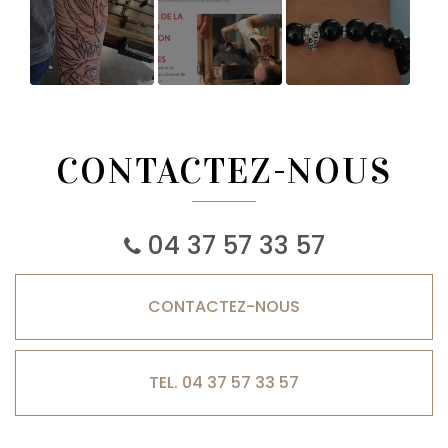
Tatouage
On parle de
Bracelet Onyx
nous dans la
12mm 2
presse !
CONTACTEZ-NOUS
04 37 57 33 57
CONTACTEZ-
NOUS
TEL. 04 37 57 33 57