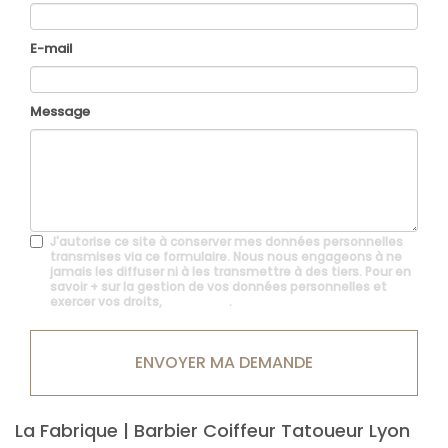
E-mail
Message
J'autorise ce site à conserver mes données personnelles
transmises via ce formulaire. Nous nous engageons à ne
jamais les diffuser ni à les transmettre à des tiers. Pour en
savoir + sur la gestion de vos données personnelles et
exercer vos droits,
cliquez-ici
.
Acceptation
RGPD
ENVOYER MA DEMANDE
*
La Fabrique | Barbier Coiffeur Tatoueur Lyon