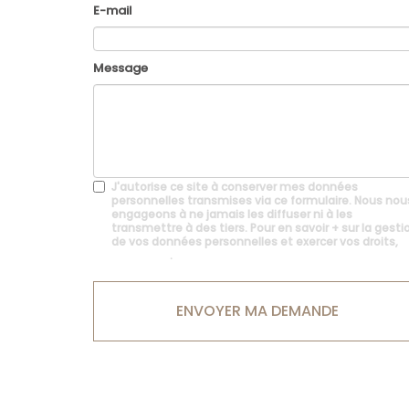
E-mail
Message
J'autorise ce site à conserver mes données
personnelles transmises via ce formulaire. Nous nou
engageons à ne jamais les diffuser ni à les
transmettre à des tiers. Pour en savoir + sur la gesti
de vos données personnelles et exercer vos droits,
cliquez-ici
.
Acceptation
RGPD
ENVOYER MA DEMANDE
*