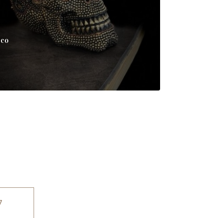
éco
7