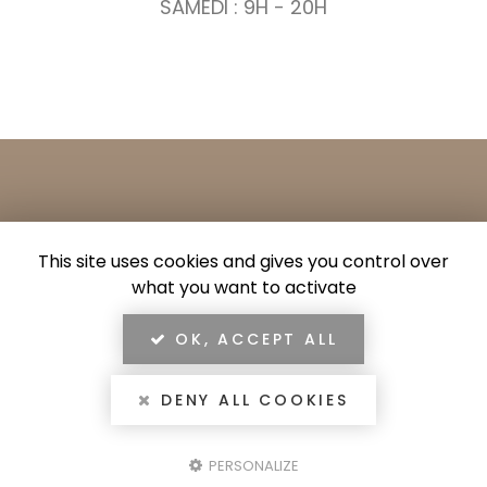
SAMEDI : 9H - 20H
CONTACTEZ VOTRE SALON
This site uses cookies and gives you control over
DE COIFFURE BARBIER À
what you want to activate
LYON
OK, ACCEPT ALL
DENY ALL COOKIES
Nom
PERSONALIZE