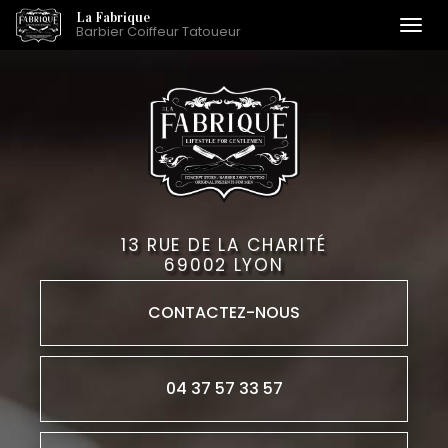
Aller
La Fabrique
Togg
Barbier Coiffeur Tatoueur
au
navi
contenu
principal
13 RUE DE LA CHARITÉ
69002 LYON
CONTACTEZ-
NOUS
04 37 57 33 57